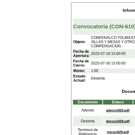
Infor
Convocatoria (CON-610
COMFENALCO TOLIMA E
Objeto:
SILLAS Y MESAS Y OTR
COMPENSACION.
Fecha de
2025-07-18 15:00:00
Apertura:
Fecha de
2025-07-30 15:00:00
Cierre:
Monto:
1.00
Estado
Desierta
Actual:
Docum
Documento
Enlace
Adendo
adecon929.pdf
Desierta
deccon929.pdf
Terminos de
trecon929.pdf
Referencia