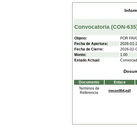
Infor
Convocatoria (CON-635
Objeto:
POR FAV
Fecha de Apertura:
2026-01-2
Fecha de Cierre:
2026-02-0
Monto:
1.00
Estado Actual:
Convoca
Docum
Documento
Enlace
Terminos de
trecon954.pdf
Referencia