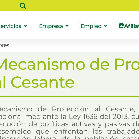
 Caja
Abrir Nuestros servicios
Abrir Empresa
Abrir Empl
ervicios
Empresa
Empleo
Afília
ores
Mecanismo de Pro
al Cesante
ecanismo de Protección al Cesante,
cional mediante la Ley 1636 del 2013, cuy
ecución de políticas activas y pasivas d
esempleo que enfrentan los trabajador
einserción laboral de la población ces