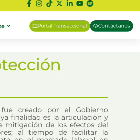
eo
Abrir
Afíliate
te
Portal Transaccional
Contáctanos
tección
 fue creado por el Gobierno
a finalidad es la articulación y
e mitigación de los efectos del
es; al tiempo de facilitar la
ante en el mercado laboral en