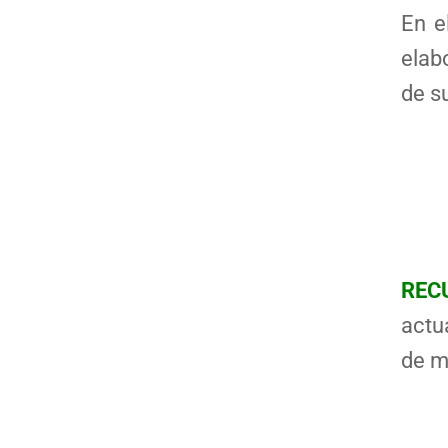
En e
elab
de s
REC
actu
de m