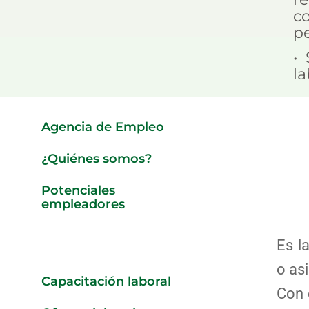
c
p
•
la
Agencia de Empleo
¿Quiénes somos?
Potenciales
empleadores
Oferentes o
Es l
buscadores
o as
Capacitación laboral
Con 