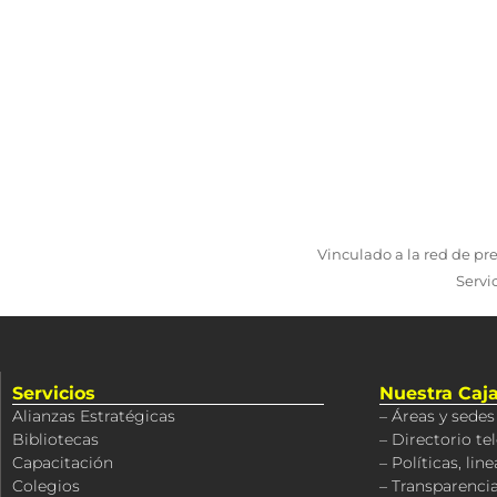
Vinculado a la red de pr
Servi
Servicios
Nuestra Caj
Alianzas Estratégicas
– Áreas y sedes
Bibliotecas
– Directorio te
Capacitación
– Políticas, li
Colegios
– Transparencia