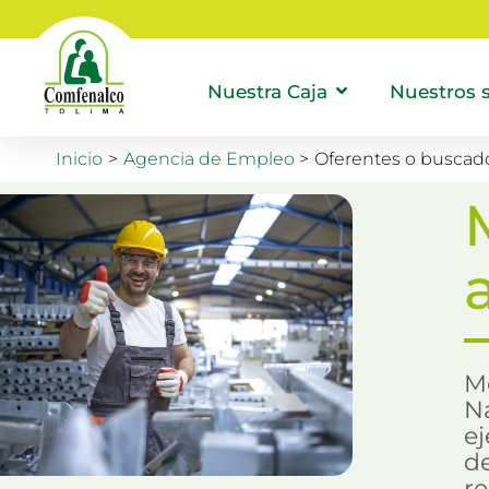
Ir
al
Abrir Nuestra
Nuestra Caja
Nuestros s
contenido
Inicio
Agencia de Empleo
Oferentes o buscad
M
Na
ej
d
r