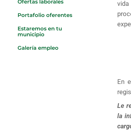
Ofertas laborales
vida
proc
Portafolio oferentes
expe
Estaremos en tu
municipio
Galería empleo
En e
regis
Le r
la i
carg