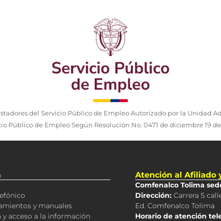
estadores del Servicio Público de Empleo Autorizado por la Unidad Ad
cio Público de Empleo Según Resolución No. 0471 de diciembre 19 de
a
Atención al Afiliado
Comfenalco Tolima sede
lefónico
Dirección:
Carrera 5 call
neamientos y manuales
Ed. Comfenalco Tolima
 y acceso a la información
Horario de atención tel