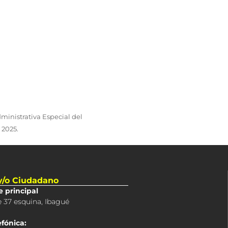
ministrativa Especial del
 2025.
 y/o Ciudadano
 principal
e 37 esquina, Ibagué
efónica: