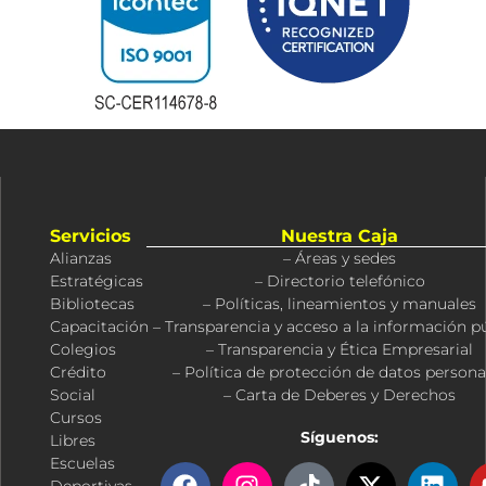
Servicios
Nuestra Caja
Alianzas
– Áreas y sedes
Estratégicas
– Directorio telefónico
Bibliotecas
– Políticas, lineamientos y manuales
Capacitación
– Transparencia y acceso a la información p
Colegios
– Transparencia y Ética Empresarial
Crédito
– Política de protección de datos persona
Social
– Carta de Deberes y Derechos
Cursos
Síguenos:
Libres
Escuelas
F
I
T
S
X
L