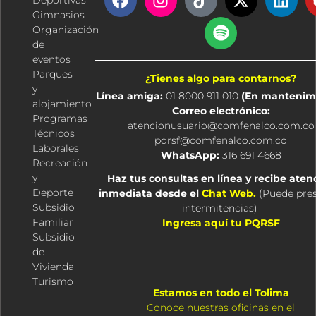
Deportivas
a
n
i
p
-
i
Gimnasios
c
s
k
o
t
n
Organización
e
t
t
t
w
k
de
b
a
o
i
i
e
eventos
o
g
k
f
t
d
Parques
¿Tienes algo para contarnos?
o
r
y
t
i
y
Línea amiga:
01 8000 911 010
(En mantenim
k
a
e
n
alojamiento
Correo electrónico:
m
r
Programas
atencionusuario@comfenalco.com.co
Técnicos
pqrsf@comfenalco.com.co
Laborales
WhatsApp:
316 691 4668
Recreación
y
Haz tus consultas en línea y recibe aten
Deporte
inmediata desde el
Chat Web.
(
Puede pre
Subsidio
intermitencias
)
Familiar
Ingresa aquí tu PQRSF
Subsidio
de
Vivienda
Turismo
Estamos en todo el Tolima
Conoce nuestras oficinas en el