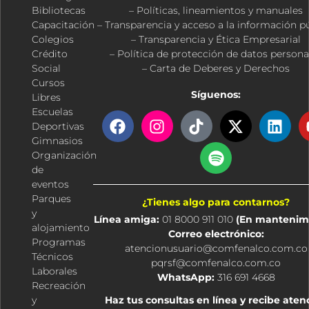
Bibliotecas
– Políticas, lineamientos y manuales
Capacitación
– Transparencia y acceso a la información p
Colegios
– Transparencia y Ética Empresarial
Crédito
– Política de protección de datos persona
Social
– Carta de Deberes y Derechos
Cursos
Síguenos:
Libres
Escuelas
F
I
T
S
X
L
Deportivas
a
n
i
p
-
i
Gimnasios
c
s
k
o
t
n
Organización
e
t
t
t
w
k
de
b
a
o
i
i
e
eventos
o
g
k
f
t
d
Parques
¿Tienes algo para contarnos?
o
r
y
t
i
y
Línea amiga:
01 8000 911 010
(En mantenim
k
a
e
n
alojamiento
Correo electrónico:
m
r
Programas
atencionusuario@comfenalco.com.co
Técnicos
pqrsf@comfenalco.com.co
Laborales
WhatsApp:
316 691 4668
Recreación
y
Haz tus consultas en línea y recibe aten