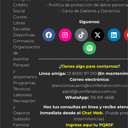
Crédito
– Política de protección de datos persona
Social
– Carta de Deberes y Derechos
Cursos
Síguenos:
Libres
Escuelas
F
I
T
S
X
L
Deportivas
a
n
i
p
-
i
Gimnasios
c
s
k
o
t
n
Organización
e
t
t
t
w
k
de
b
a
o
i
i
e
eventos
o
g
k
f
t
d
Parques
¿Tienes algo para contarnos?
o
r
y
t
i
y
Línea amiga:
01 8000 911 010
(En mantenim
k
a
e
n
alojamiento
Correo electrónico:
m
r
Programas
atencionusuario@comfenalco.com.co
Técnicos
pqrsf@comfenalco.com.co
Laborales
WhatsApp:
316 691 4668
Recreación
y
Haz tus consultas en línea y recibe aten
Deporte
inmediata desde el
Chat Web.
(
Puede pre
Subsidio
intermitencias
)
Familiar
Ingresa aquí tu PQRSF