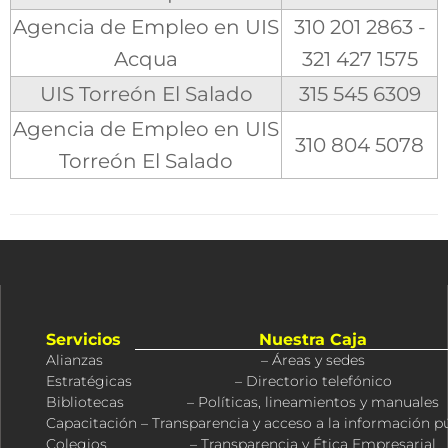
Agencia de Empleo en UIS
310 201 2863 -
Acqua
321 427 1575
UIS Torreón El Salado
315 545 6309
Agencia de Empleo en UIS
310 804 5078
Torreón El Salado
Servicios
Nuestra Caja
Alianzas
– Áreas y sedes
Estratégicas
– Directorio telefónico
Bibliotecas
– Políticas, lineamientos y manuales
Capacitación
– Transparencia y acceso a la información p
Colegios
– Transparencia y Ética Empresarial