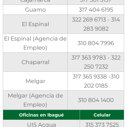
Guamo
317 404 6195
322 269 6713 - 314
El Espinal
283 9082
El Espinal (Agencia de
310 804 7996
Empleo)
317 363 9783 - 322
Chaparral
250 7232
317 365 9338 -310
Melgar
202 0185
Melgar (Agencia de
310 804 1400
Empleo)
Oficinas en Ibagué
Celular
UIS Acqua
315 373 7525