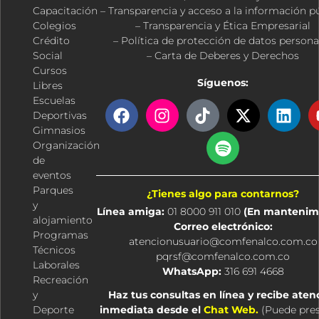
Capacitación
– Transparencia y acceso a la información p
Colegios
– Transparencia y Ética Empresarial
Crédito
– Política de protección de datos persona
Social
– Carta de Deberes y Derechos
Cursos
Síguenos:
Libres
Escuelas
F
I
T
S
X
L
Deportivas
a
n
i
p
-
i
Gimnasios
c
s
k
o
t
n
Organización
e
t
t
t
w
k
de
b
a
o
i
i
e
eventos
o
g
k
f
t
d
Parques
¿Tienes algo para contarnos?
o
r
y
t
i
y
Línea amiga:
01 8000 911 010
(En mantenim
k
a
e
n
alojamiento
Correo electrónico:
m
r
Programas
atencionusuario@comfenalco.com.co
Técnicos
pqrsf@comfenalco.com.co
Laborales
WhatsApp:
316 691 4668
Recreación
y
Haz tus consultas en línea y recibe aten
Deporte
inmediata desde el
Chat Web.
(
Puede pre