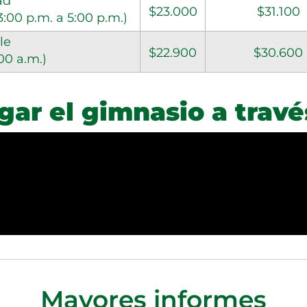
ad
$23.000
$31.100
3:00 p.m. a 5:00 p.m.)
le
$22.900
$30.600
00 a.m.)
ar el gimnasio a travé
Mayores informes