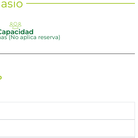
nasio
Capacidad
as (No aplica reserva)
o