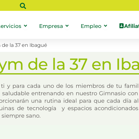
 Caja
Abrir Nuestros servicios
Abrir Empresa
Abrir Empl
ervicios
Empresa
Empleo
Afília
de la 37 en Ibagué
ym de la 37 en Ib
 ti y para cada uno de los miembros de tu fami
s saludable entrenando en nuestro Gimnasio con 
orcionarán una rutina ideal para que cada día a
inas de tecnología y espacios acondicionados
r siempre sano.