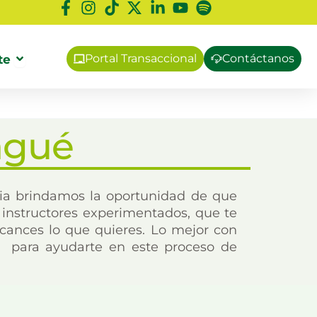
eo
Abrir
Afíliate
te
Portal Transaccional
Contáctanos
agué
lia brindamos la oportunidad de que
instructores experimentados, que te
lcances lo que quieres. Lo mejor con
 para ayudarte en este proceso de