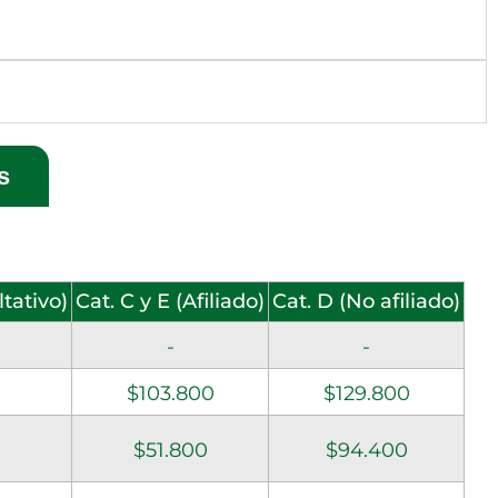
s
ltativo)
Cat. C y E (Afiliado)
Cat. D (No afiliado)
-
-
$103.800
$129.800
$51.800
$94.400