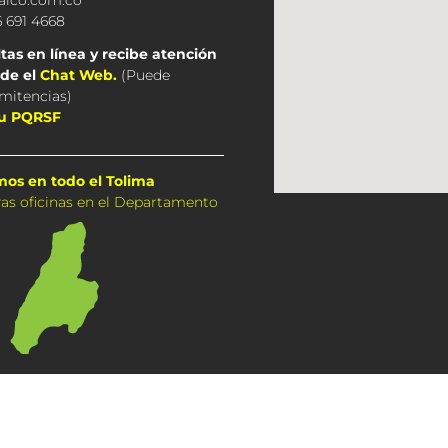
 691 4668
tas en línea y recibe atención
de el
Chat Web.
(
Puede
rmitencias
)
tu PQRSF
mos en todo el Tolima
as oficinas en el Departamento