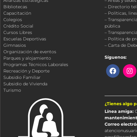
Alianzas Estratégicas
– Áreas y sedes
Bibliotecas
– Directorio te
Capacitación
– Políticas, li
Colegios
– Transparencia
Crédito Social
pública
Cursos Libres
– Transparencia
Escuelas Deportivas
– Política de p
Gimnasios
– Carta de Deb
Organización de eventos
Síguenos:
Parques y alojamiento
Programas Técnicos Laborales
F
I
Recreación y Deporte
a
n
Subsidio Familiar
c
s
Subsidio de Vivienda
e
t
Turismo
b
a
o
g
¿Tienes algo 
o
r
Línea amiga:
0
k
a
mantenimient
m
Correo electró
atencionusuar
pqrsf@comfena