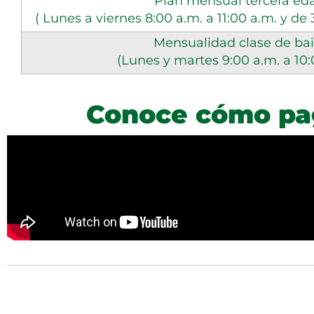
Plan mensual tercera ed
( Lunes a viernes 8:00 a.m. a 11:00 a.m. y de 
Mensualidad clase de bai
(Lunes y martes 9:00 a.m. a 10:
Conoce cómo pag