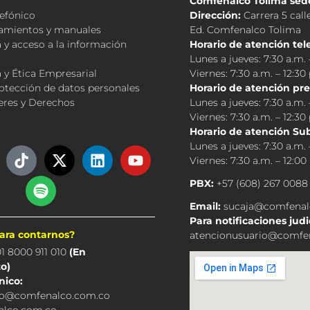
Comfenalco Tolima sede
lefónico
Dirección:
Carrera 5 call
neamientos y manuales
Ed. Comfenalco Tolima
 y acceso a la información
Horario de atención tel
Lunes a jueves: 7:30 a.m. 
 y Ética Empresarial
Viernes: 7:30 a.m. – 12:30
rotección de datos personales
Horario de atención pre
eres y Derechos
Lunes a jueves: 7:30 a.m. 
Viernes: 7:30 a.m. – 12:30
Horario de atención Sub
Lunes a jueves: 7:30 a.m. 
T
S
X
L
Y
Viernes: 7:30 a.m. – 12:00
i
p
-
i
o
k
o
t
n
u
PBX:
+57 (608) 267 0088
t
t
w
k
t
Email:
sucaja@comfenal
o
i
i
e
u
Para notificaciones judi
k
f
t
d
b
para contarnos?
atencionusuario@comfe
y
t
i
e
1 8000 911 010
(En
e
n
o)
r
nico:
io@comfenalco.com.co
lco.com.co