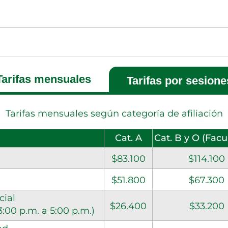
Tarifas mensuales
Tarifas por sesione
Tarifas mensuales según categoría de afiliación
Cat. A
Cat. B y O (Facu
$83.100
$114.100
$51.800
$67.300
cial
$26.400
$33.200
3:00 p.m. a 5:00 p.m.)