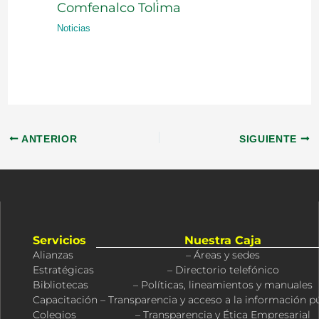
Comfenalco Tolima
Noticias
ANTERIOR
SIGUIENTE
Servicios
Nuestra Caja
Alianzas
– Áreas y sedes
Estratégicas
– Directorio telefónico
Bibliotecas
– Políticas, lineamientos y manuales
Capacitación
– Transparencia y acceso a la información p
Colegios
– Transparencia y Ética Empresarial