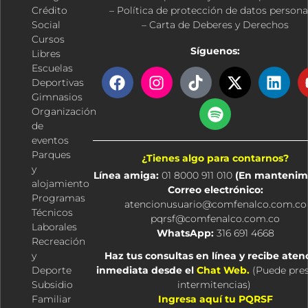
Crédito
– Política de protección de datos persona
Social
– Carta de Deberes y Derechos
Cursos
Síguenos:
Libres
Escuelas
F
I
T
S
X
L
Deportivas
a
n
i
p
-
i
Gimnasios
c
s
k
o
t
n
Organización
e
t
t
t
w
k
de
b
a
o
i
i
e
eventos
o
g
k
f
t
d
Parques
¿Tienes algo para contarnos?
o
r
y
t
i
y
Línea amiga:
01 8000 911 010
(En mantenim
k
a
e
n
alojamiento
Correo electrónico:
m
r
Programas
atencionusuario@comfenalco.com.co
Técnicos
pqrsf@comfenalco.com.co
Laborales
WhatsApp:
316 691 4668
Recreación
y
Haz tus consultas en línea y recibe aten
Deporte
inmediata desde el
Chat Web.
(
Puede pre
Subsidio
intermitencias
)
Familiar
Ingresa aquí tu PQRSF