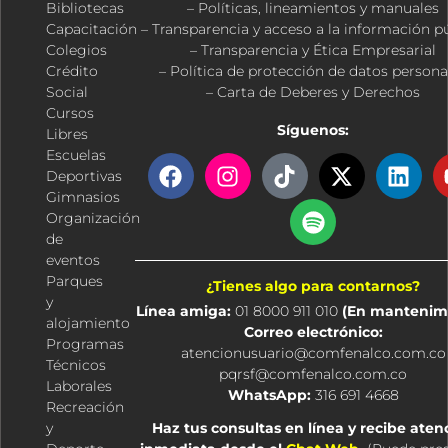
Bibliotecas
– Políticas, lineamientos y manuales
Capacitación
– Transparencia y acceso a la información p
Colegios
– Transparencia y Ética Empresarial
Crédito
– Política de protección de datos persona
Social
– Carta de Deberes y Derechos
Cursos
Síguenos:
Libres
Escuelas
F
I
T
S
X
L
Deportivas
a
n
i
p
-
i
Gimnasios
c
s
k
o
t
n
Organización
e
t
t
t
w
k
de
b
a
o
i
i
e
eventos
o
g
k
f
t
d
Parques
¿Tienes algo para contarnos?
o
r
y
t
i
y
Línea amiga:
01 8000 911 010
(En mantenim
k
a
e
n
alojamiento
Correo electrónico:
m
r
Programas
atencionusuario@comfenalco.com.co
Técnicos
pqrsf@comfenalco.com.co
Laborales
WhatsApp:
316 691 4668
Recreación
y
Haz tus consultas en línea y recibe aten