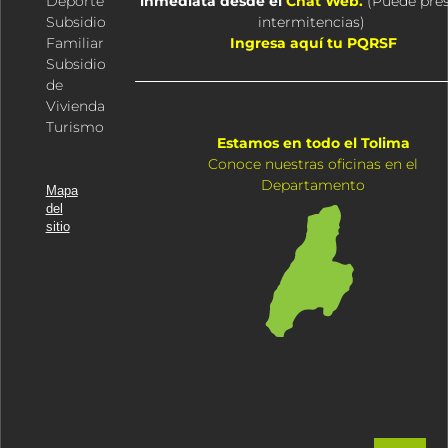
Deporte
inmediata desde el
Chat Web.
(
Puede pre
Subsidio
intermitencias
)
Familiar
Ingresa aquí tu PQRSF
Subsidio
de
Vivienda
Turismo
Estamos en todo el Tolima
Conoce nuestras oficinas en el
Departamento
Mapa
del
sitio