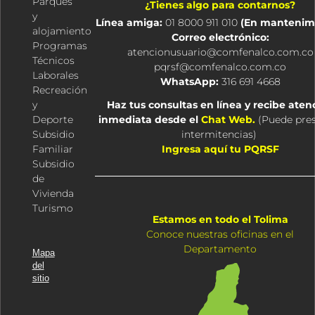
Parques
¿Tienes algo para contarnos?
o
r
y
t
i
y
Línea amiga:
01 8000 911 010
(En mantenim
k
a
e
n
alojamiento
Correo electrónico:
m
r
Programas
atencionusuario@comfenalco.com.co
Técnicos
pqrsf@comfenalco.com.co
Laborales
WhatsApp:
316 691 4668
Recreación
y
Haz tus consultas en línea y recibe aten
Deporte
inmediata desde el
Chat Web.
(
Puede pre
Subsidio
intermitencias
)
Familiar
Ingresa aquí tu PQRSF
Subsidio
de
Vivienda
Turismo
Estamos en todo el Tolima
Conoce nuestras oficinas en el
Departamento
Mapa
del
sitio