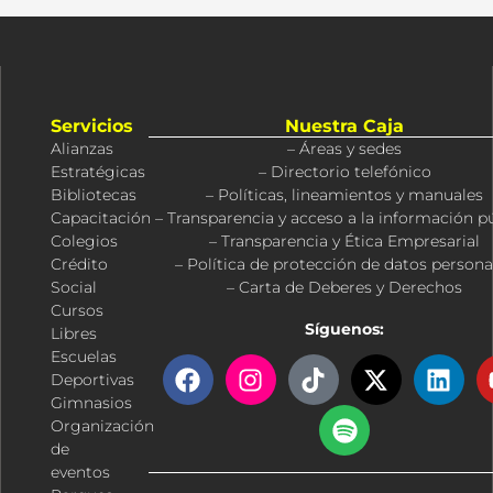
Servicios
Nuestra Caja
Alianzas
– Áreas y sedes
Estratégicas
– Directorio telefónico
Bibliotecas
– Políticas, lineamientos y manuales
Capacitación
– Transparencia y acceso a la información p
Colegios
– Transparencia y Ética Empresarial
Crédito
– Política de protección de datos persona
Social
– Carta de Deberes y Derechos
Cursos
Síguenos:
Libres
Escuelas
F
I
T
S
X
L
Deportivas
a
n
i
p
-
i
Gimnasios
c
s
k
o
t
n
Organización
e
t
t
t
w
k
de
b
a
o
i
i
e
eventos
o
g
k
f
t
d