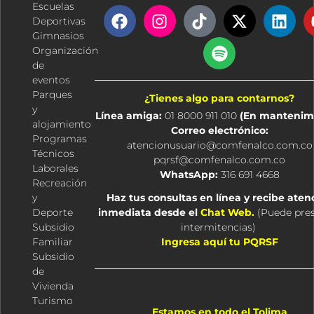
Escuelas
F
I
T
S
X
L
Deportivas
a
n
i
p
-
i
Gimnasios
c
s
k
o
t
n
Organización
e
t
t
t
w
k
de
b
a
o
i
i
e
eventos
o
g
k
f
t
d
Parques
¿Tienes algo para contarnos?
o
r
y
t
i
y
Línea amiga:
01 8000 911 010
(En mantenim
k
a
e
n
alojamiento
Correo electrónico:
m
r
Programas
atencionusuario@comfenalco.com.co
Técnicos
pqrsf@comfenalco.com.co
Laborales
WhatsApp:
316 691 4668
Recreación
y
Haz tus consultas en línea y recibe aten
Deporte
inmediata desde el
Chat Web.
(
Puede pre
Subsidio
intermitencias
)
Familiar
Ingresa aquí tu PQRSF
Subsidio
de
Vivienda
Turismo
Estamos en todo el Tolima