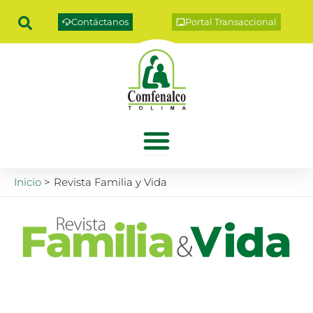
Ir
Contáctanos
Portal Transaccional
al
contenido
Inicio
Revista Familia y Vida
La Revista Familia &