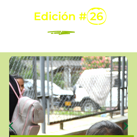
Vida evolucionó
Edición #
26
¡Léela
aquí
desde tu
dispositivo favorito!